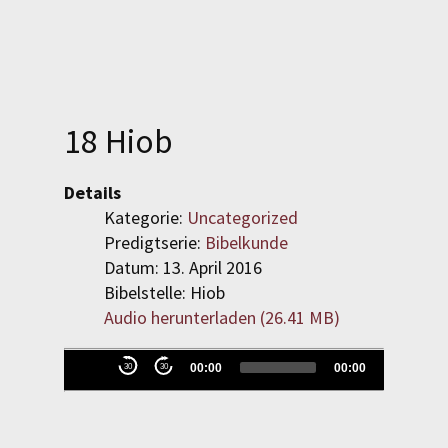
SPENDEN
LOGIN
18 Hiob
REGISTRIEREN
Details
Kategorie:
Uncategorized
Predigtserie:
Bibelkunde
Datum: 13. April 2016
Bibelstelle: Hiob
Audio herunterladen (
26.41 MB
)
Evangelisch-Reformierte
Audio-
00:00
00:00
30
30
Baptistengemeinde
Player
Wetzlar