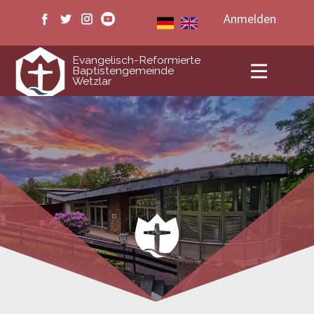
Anmelden
ERB Wetzlar
Evangelisch-Reformierte
Baptistengemeinde
Wetzlar
Veranstaltungen
Medien
Livestream
Kontakt