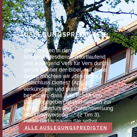
AUSLEGUNGSPREDIGTEN
Wir predigen in den
Morgengottesdiensten fortlaufend
und auslegend Vers für Vers durch
ganze Bücher der Bibel. Auf diese
Weise möchten wir „den ganzen
Ratschluss Gottes“ (Apg 20)
verkündigen und praktisch
bezeugen, dass „alle Schrift von
Gott eingegeben ist und nützlich zur
Lehre, Überführung, Zurechtweisung
und Unterweisung ...“ (2 Tim 3).
Hören und schauen Sie selbst.
ALLE AUSLEGUNGSPREDIGTEN