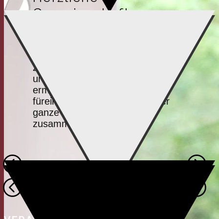
Gemeinschaft
Wir streben danach uns einander
zu lieben, zu helfen, zu
unterstützen, zu ermahnen, zu
ermutigen, zu stärken und
füreinander zu beten, damit der
ganze Leib Christi einheitlich
zusammen wachsen kann.