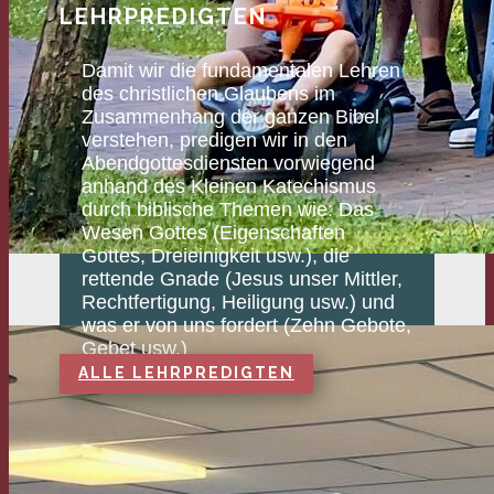
LEHRPREDIGTEN
Damit wir die fundamentalen Lehren
des christlichen Glaubens im
Zusammenhang der ganzen Bibel
verstehen, predigen wir in den
Abendgottesdiensten vorwiegend
anhand des Kleinen Katechismus
durch biblische Themen wie: Das
Wesen Gottes (Eigenschaften
Gottes, Dreieinigkeit usw.), die
rettende Gnade (Jesus unser Mittler,
Rechtfertigung, Heiligung usw.) und
was er von uns fordert (Zehn Gebote,
Gebet usw.)
ALLE LEHRPREDIGTEN