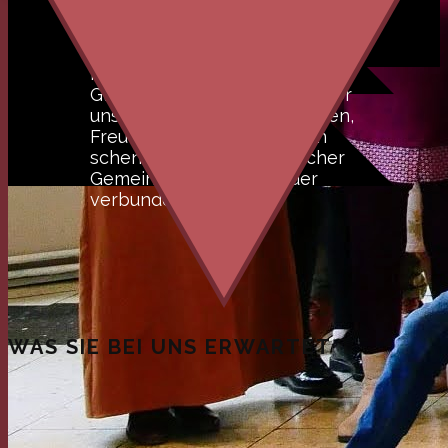
Wir sind eine Gruppe ganz
unterschiedlicher
Menschen. Doch durch den
Glauben an Jesus Christus, der
uns Vergebung, ewiges Leben,
Freude und wahren Frieden
schenkt, sind wir in herzlicher
Gemeinschaft miteinander
verbunden.
WAS SIE BEI UNS ERWARTET