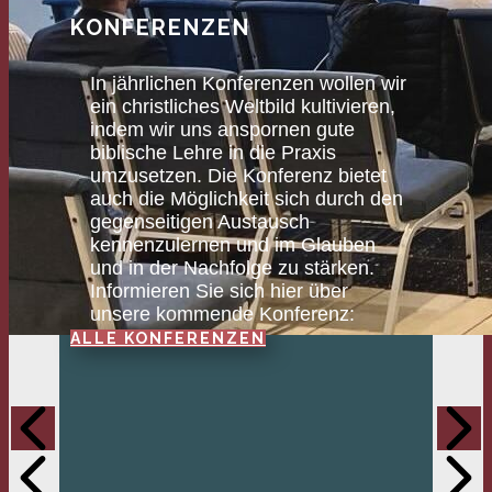
KONFERENZEN
In jährlichen Konferenzen wollen wir
ein christliches Weltbild kultivieren,
indem wir uns anspornen gute
biblische Lehre in die Praxis
umzusetzen. Die Konferenz bietet
auch die Möglichkeit sich durch den
gegenseitigen Austausch
kennenzulernen und im Glauben
und in der Nachfolge zu stärken.
Informieren Sie sich hier über
unsere kommende Konferenz:
ALLE KONFERENZEN