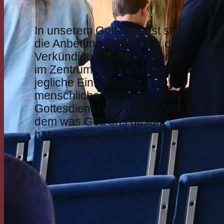
In unserem Gottesdienst steht
die Anbetung Gottes und die
Verkündigung Seines Wortes
im Zentrum. Wir verneinen
jegliche Einführung
menschlicher Elemente in den
Gottesdienst und bleiben bei
dem was Gott uns gesagt
hat.