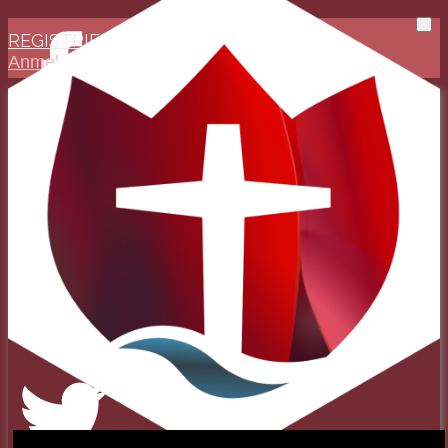
REGISTRIEREN
Anmelden
Evangelisch-Reformierte
Baptistengemeinde
Wetzlar