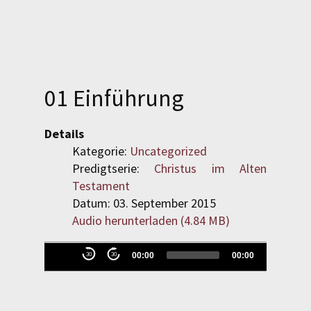
SPENDEN
LOGIN
01 Einführung
REGISTRIEREN
Details
Kategorie:
Uncategorized
Predigtserie:
Christus im Alten
Testament
Datum: 03. September 2015
Audio herunterladen (
4.84 MB
)
Evangelisch-Reformierte
Audio-
00:00
00:00
30
30
Baptistengemeinde
Player
Wetzlar