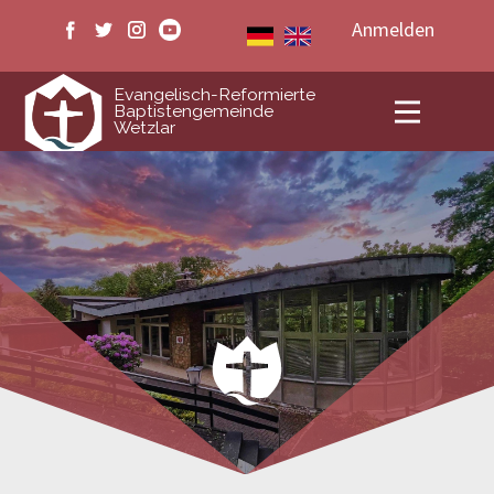
Anmelden
ERB Wetzlar
Evangelisch-Reformierte
Baptistengemeinde
Wetzlar
Veranstaltungen
Medien
Livestream
Kontakt