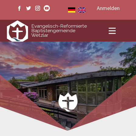
Anmelden
ERB Wetzlar
Evangelisch-Reformierte
Baptistengemeinde
Wetzlar
Veranstaltungen
Medien
Livestream
Kontakt