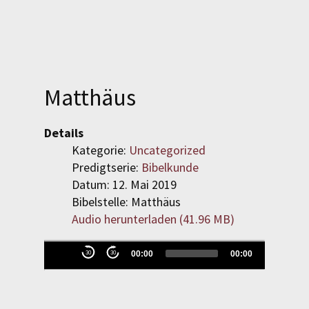
SPENDEN
LOGIN
Matthäus
REGISTRIEREN
Details
Kategorie:
Uncategorized
Predigtserie:
Bibelkunde
Datum: 12. Mai 2019
Bibelstelle: Matthäus
Audio herunterladen (
41.96 MB
)
Evangelisch-Reformierte
Audio-
00:00
00:00
30
30
Baptistengemeinde
Player
Wetzlar