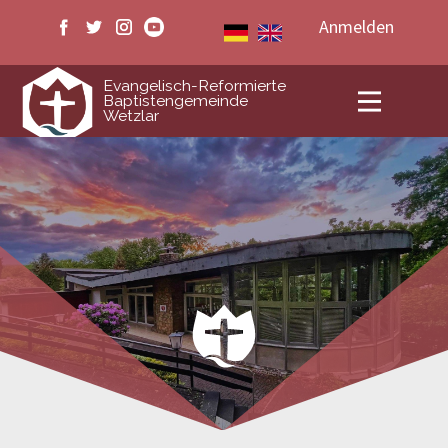
Anmelden
ERB Wetzlar
Evangelisch-Reformierte
Baptistengemeinde
Wetzlar
Veranstaltungen
Medien
Livestream
Kontakt