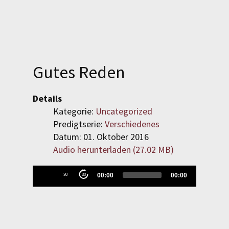
SPENDEN
LOGIN
Gutes Reden
REGISTRIEREN
Details
Kategorie:
Uncategorized
Predigtserie:
Verschiedenes
Datum: 01. Oktober 2016
Audio herunterladen (
27.02 MB
)
Audio-
00:00
00:00
30
30
Evangelisch-Reformierte
Player
Baptistengemeinde
Wetzlar