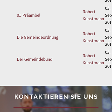
201
03.
Robert
01 Präambel
Sep
Kunstmann
201
03.
Robert
Die Gemeindeordnung
Sep
Kunstmann
201
03.
Robert
Der Gemeindebund
Sep
Kunstmann
201
KONTAKTIEREN SIE UNS