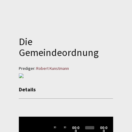
SPENDEN
LOGIN
Die
REGISTRIEREN
Gemeindeordnung
Prediger:
Robert Kunstmann
Details
Evangelisch-Reformierte
Baptistengemeinde
Wetzlar
Audio-
Player
00:0
00:0
30
30
0
0