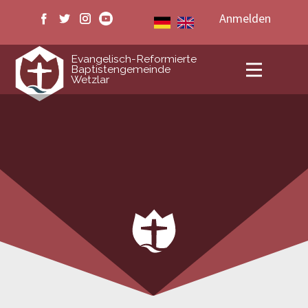
Anmelden
ERB Wetzlar
Evangelisch-Reformierte
Baptistengemeinde
Wetzlar
Veranstaltungen
Medien
Livestream
Kontakt