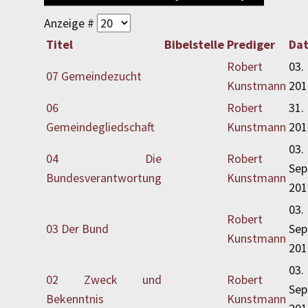
Anzeige #
Titel
Bibelstelle
Prediger
Da
Robert
03
07 Gemeindezucht
Kunstmann
201
06
Robert
31.
Gemeindegliedschaft
Kunstmann
201
03.
04 Die
Robert
Sep
Bundesverantwortung
Kunstmann
201
03.
Robert
03 Der Bund
Sep
Kunstmann
201
03.
02 Zweck und
Robert
Sep
Bekenntnis
Kunstmann