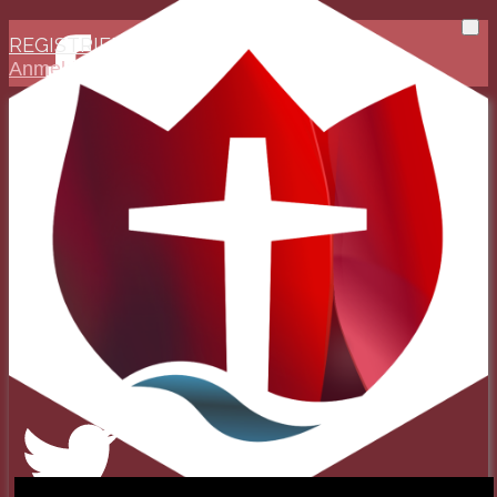
REGISTRIEREN
Anmelden
Evangelisch-Reformierte
Baptistengemeinde
Wetzlar