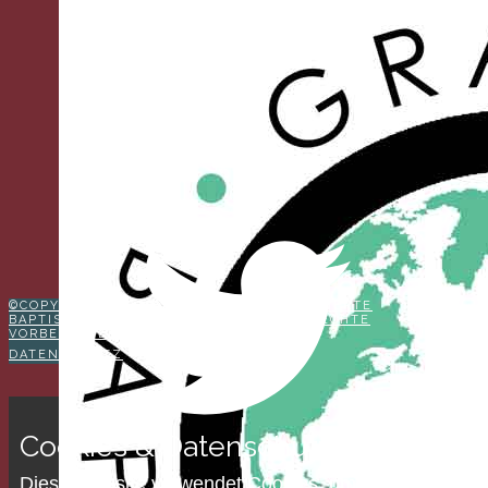
©COPYRIGHT 2026 EVANGELISCH-REFORMIERTE
BAPTISTENGEMEINDE WETZLAR. ALLE RECHTE
VORBEHALTEN. | IMPRESSUM
DATENSCHUTZ
Cookies & Datenschutz
Diese Website verwendet Cookies, um Ihnen die