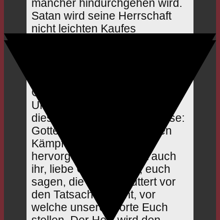
mancher hindurchgehen wird.
Satan wird seine Herrschaft
nicht leichten Kaufes
aufgeben. Aber seid gewiss:
der Herr trägt hindurch! Er hat
schon manchen frei gemacht
und will euch die wahre
Geistesausrüstung geben.
Unsere feste Zuversicht in
dieser schweren Zeit ist diese:
Gottes Volk wird aus diesen
Kämpfen gesegnet
hervorgehen! Das dürft auch
ihr, liebe Geschwister, euch
sagen, die ihr erschüttert vor
den Tatsachen steht, vor
welche unsere Worte Euch