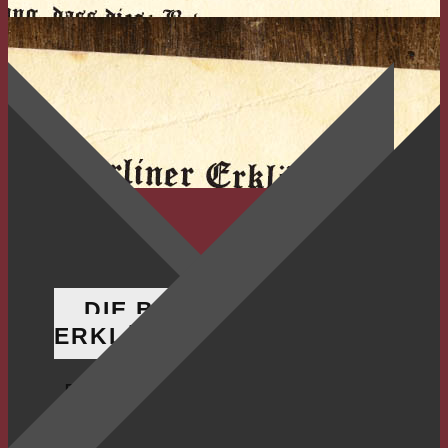
DIE BERLINER
ERKLÄRUNG
Die unterzeichneten Brüder
erheben warnend ihre Stimme
gegen die so genannte