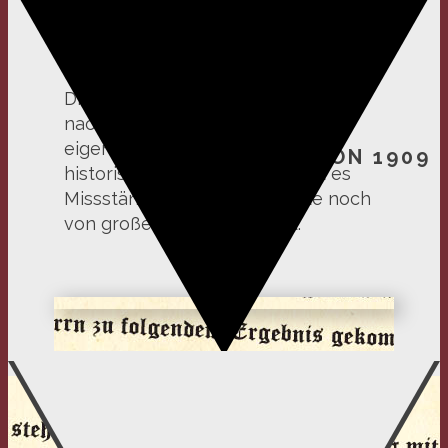
genannten Pfingstbewegung
schließen wir uns den Ausführungen
der Berliner Erklärung von 1909 an.
Diese Erklärung ist ihrem Wesen
nach kein Bekenntnistext im
DIE BERLINER
eigentlichen Sinn, doch als
ERKLÄRUNG VON 1909
historisches Dokument spricht es
Missstände an, die auch heute noch
von großer Bedeutung sind.