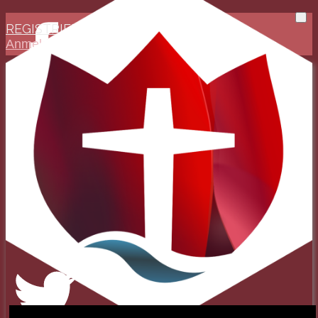
REGISTRIEREN
Anmelden
Evangelisch-Reformierte
Baptistengemeinde
Wetzlar