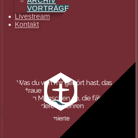
ARCHIV
VORTRÄGE
Livestream
Kontakt
Was du von mir gehört hast, das
vertraue
treuen Menschen an, die fähig sind,
auch andere zu lehren
SPENDEN
Evangelisch-Reformierte
Baptistengemeinde
Wetzlar