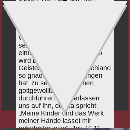
stellen. Der Herr wird den
Einfältigen und Demütigen
Licht geben und sie stärken
und bewahren. Wir verlassen
uns auf Jesum, den Erzhirten.
Wenn jeder dem Herrn und
seinem Worte den Platz
einräumt, der ihm gehört, so
wird ER das Werk seines
Geistes, das Er in Deutschland
so gnadenreich angefangen
hat, zu seinem herrlichen,
gottgewollten Ziele
durchführen. Wir verlassen
uns auf Ihn, der da spricht:
„Meine Kinder und das Werk
meiner Hände lasset mir
anbefohlen sein“, Jes 45,11