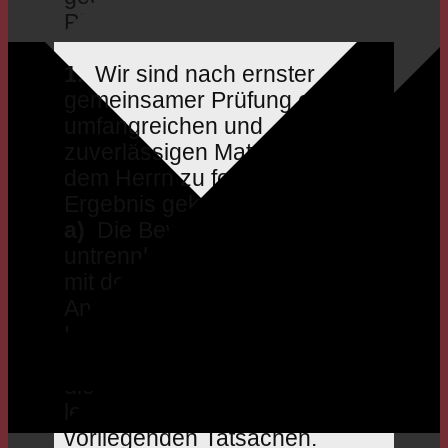
Pfingstbewegung.
1.
Wir sind nach ernster
gemeinsamer Prüfung eines
umfangreichen und
zuverlässigen Materials vor
dem Herrn zu folgendem
Ergebnis gekommen:
a)
Die Bewegung steht in
untrennbarem Zusammenhang
mit der Bewegung von Los
Angeles – Christiania –
Hamburg – Kassel –
Großalmerode. Die Versuche,
diesen Zusammenhang zu
leugnen, scheitern an den
vorliegenden Tatsachen.